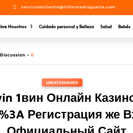

servicioalcliente@mifarmadrogueria.com
bre Nosotros
Cuidado personal y Belleza
Salud
Bebés
Discussion –
0
UNCATEGORIZED
in 1вин Онлайн Казин
%3A Регистрация же 
Официальный Сайт