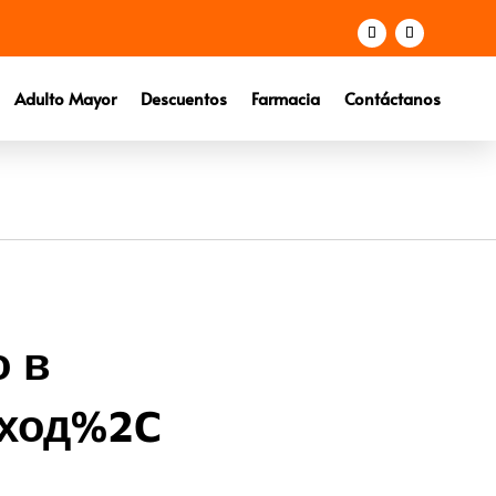
Adulto Mayor
Descuentos
Farmacia
Contáctanos
о в
Вход%2C