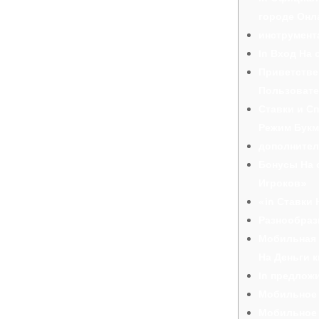
городе Онл
инструмент
In Вход На
Приветстве
Пользоват
Ставки и С
Режим Букм
дополнител
Бонусы На 
Игроков»
«in Ставки
Разнообраз
Мобильная 
На Деньги 
In предлож
Мобильное
Мобильное