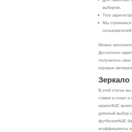
выбором.
Того зарегистр
Мы стремимся 
пользователей
Можно заполнить
Достаточно заре
получилось свои 
игровые автомат
Зеркало
В этой статье м
ставок а спорт 
казино%2C включ
длинный выбор с
футболом%2C ба
коэффициенты а 