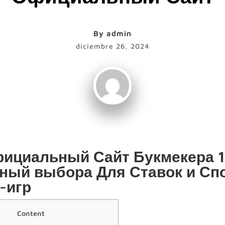
By
admin
diciembre 26, 2024
фициальный Сайт Букмекера 
ный выбора Для Ставок и Сп
-игр
Content