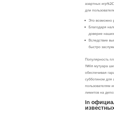
азартных игр%2C
дли пользовате
Это возможно 
Благодаря нал
доверие наших
Вследствие вы
быстро заслуж
Популярность пл
1Win мутуара ш
обеспечивая гар
субботином для а
пользователям и
лимитов на депо
In офици
известных