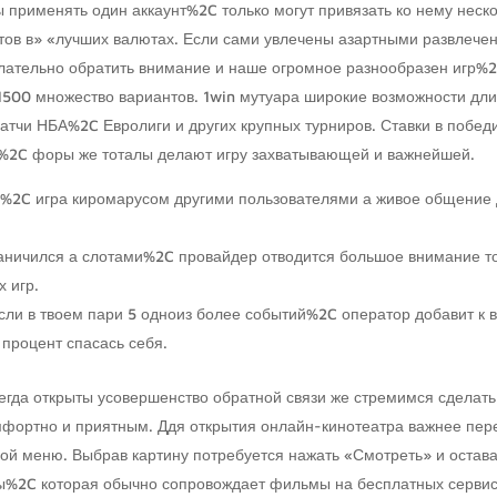
 применять один аккаунт%2C только могут привязать ко нему неско
тов в» «лучших валютах. Если сами увлечены азартными развлеч
лательно обратить внимание и наше огромное разнообразен игр%2
1500 множество вариантов. 1win мутуара широкие возможности дли
атчи НБА%2C Евролиги и других крупных турниров. Ставки в побе
%2C форы же тоталы делают игру захватывающей и важнейшей.
2C игра киромарусом другими пользователями а живое общение
раничился а слотами%2C провайдер отводится большое внимание т
 игр.
ли в твоем пари 5 одноиз более событий%2C оператор добавит к
процент спасась себя.
сегда открыты усовершенство обратной связи же стремимся сделат
фортно и приятным. Ддя открытия онлайн-кинотеатра важнее пере
ной меню. Выбрав картину потребуется нажать «Смотреть» и остав
%2C которая обычно сопровождает фильмы на бесплатных сервис