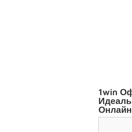
1win О
Идеаль
Онлайн