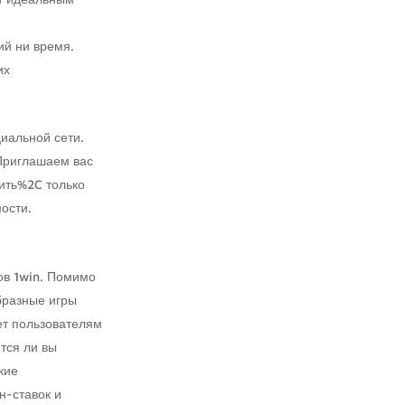
ий ни время.
их
иальной сети.
 Приглашаем вас
тить%2C только
ости.
ов 1win. Помимо
бразные игры
ет пользователям
тся ли вы
кие
н-ставок и