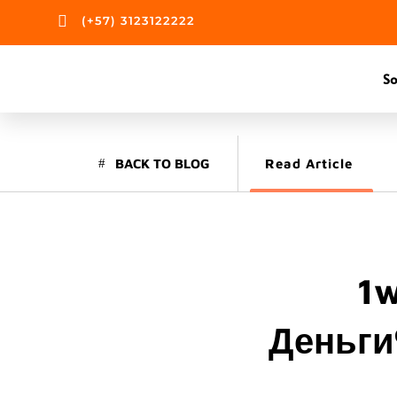

(+57) 3123122222
So
BACK TO BLOG
Read Article
1w
Деньги