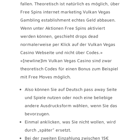
fallen. Theoretisch ist natürlich es möglich, über
Free Spins internet marketing Vulkan Vegas
Gambling establishment echtes Geld abbauen.
Wenn unter Aktionen Free Spins aktiviert
werden können, geschieht drops dead
normalerweise per Klick auf der Vulkan Vegas
Casino Webseite und nicht über Codes.»
«[newline]Im Vulkan Vegas Casino sind zwar
theoretisch Codes für einen Bonus zum Beispiel
mit Free Moves möglich.
Also können Sie auf Deutsch pass away Seite
und Spiele nutzen oder noch eine beliebige
andere Ausdrucksform wählen, wenn Sie das
bevorzugen.
Einmal anklicken, was Sie nicht wollen, wird
durch „später” ersetzt.
Bei der zweiten Einzahlung zwischen 15€