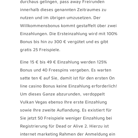
durchaus gelingen, pass away Freirunden
innerhalb dieses genannten Zeitraumes zu
nutzen und im übrigen umzusetzen. Der
Willkommensbonus kommt gestaffelt über zwei
Einzahlungen. Die Ersteinzahlung wird mit 100%
Bonus bis hin zu 300 € vergütet und es gibt
gratis 25 Freispiele.
Eine 15 € bis 49 € Einzahlung werden 125%
Bonus und 40 Freespins vergeben. Es warten
satte ten € auf Sie, damit ist für den ersten On
line casino Bonus keine Einzahlung erforderlich!
Um dieses Ganze abzurunden, verdoppelt
Vulkan Vegas ebenso Ihre erste Einzahlung
sowie Ihre zweite Auflandung. Es existiert für
Sie jetzt 50 Freispiele weniger Einzahlung bei
Registrierung für Dead or Alive 2. Hierzu ist
internet marketing Rahmen der Anmeldung ein