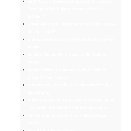
Sind Perish Umsatzbedingungen Für Expire
Free Spins Bei Vulkan Vegas Leicht Zu
Erfüllen?
Freispiele Ohne Einzahlung Im Vulkan Vegas
Casino + 300%
Gibt Es Einen Extra Handybonus Von Vulkan
Vegas
Beliebte Spiele Für Freespins Bei Vulkan
Vegas
Welche Weiteren Bonusangebote Gibt Es
Unter Vulkan Vegas?
Angebot Von Totally Free Spins Durch Viele
Einzahlung
Vulkan Vegas Bonus & Free Of Charge Spins
– Schnelle Gutscheine Für Startguthaben
Mit Dem Bonus Code Zum Vulkan Vegas
Bonus
Was Ist Ein Bonus Code?