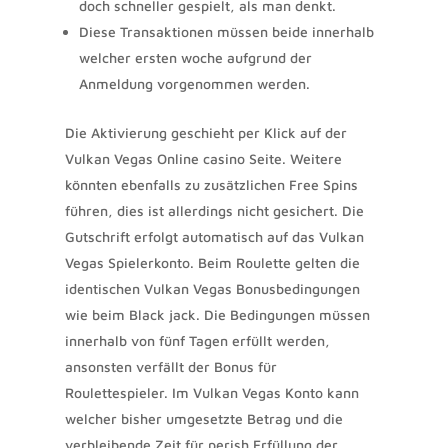
doch schneller gespielt, als man denkt.
Diese Transaktionen müssen beide innerhalb
welcher ersten woche aufgrund der
Anmeldung vorgenommen werden.
Die Aktivierung geschieht per Klick auf der
Vulkan Vegas Online casino Seite. Weitere
könnten ebenfalls zu zusätzlichen Free Spins
führen, dies ist allerdings nicht gesichert. Die
Gutschrift erfolgt automatisch auf das Vulkan
Vegas Spielerkonto. Beim Roulette gelten die
identischen Vulkan Vegas Bonusbedingungen
wie beim Black jack. Die Bedingungen müssen
innerhalb von fünf Tagen erfüllt werden,
ansonsten verfällt der Bonus für
Roulettespieler. Im Vulkan Vegas Konto kann
welcher bisher umgesetzte Betrag und die
verbleibende Zeit für perish Erfüllung der