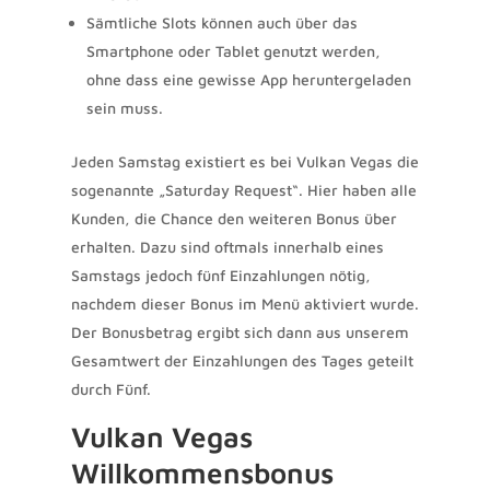
Sämtliche Slots können auch über das
Smartphone oder Tablet genutzt werden,
ohne dass eine gewisse App heruntergeladen
sein muss.
Jeden Samstag existiert es bei Vulkan Vegas die
sogenannte „Saturday Request“. Hier haben alle
Kunden, die Chance den weiteren Bonus über
erhalten. Dazu sind oftmals innerhalb eines
Samstags jedoch fünf Einzahlungen nötig,
nachdem dieser Bonus im Menü aktiviert wurde.
Der Bonusbetrag ergibt sich dann aus unserem
Gesamtwert der Einzahlungen des Tages geteilt
durch Fünf.
Vulkan Vegas
Willkommensbonus