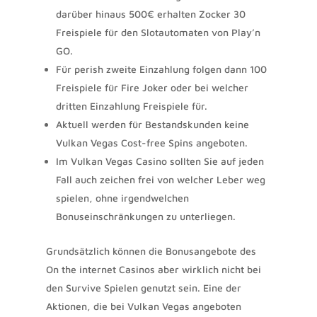
darüber hinaus 500€ erhalten Zocker 30
Freispiele für den Slotautomaten von Play’n
GO.
Für perish zweite Einzahlung folgen dann 100
Freispiele für Fire Joker oder bei welcher
dritten Einzahlung Freispiele für.
Aktuell werden für Bestandskunden keine
Vulkan Vegas Cost-free Spins angeboten.
Im Vulkan Vegas Casino sollten Sie auf jeden
Fall auch zeichen frei von welcher Leber weg
spielen, ohne irgendwelchen
Bonuseinschränkungen zu unterliegen.
Grundsätzlich können die Bonusangebote des
On the internet Casinos aber wirklich nicht bei
den Survive Spielen genutzt sein. Eine der
Aktionen, die bei Vulkan Vegas angeboten