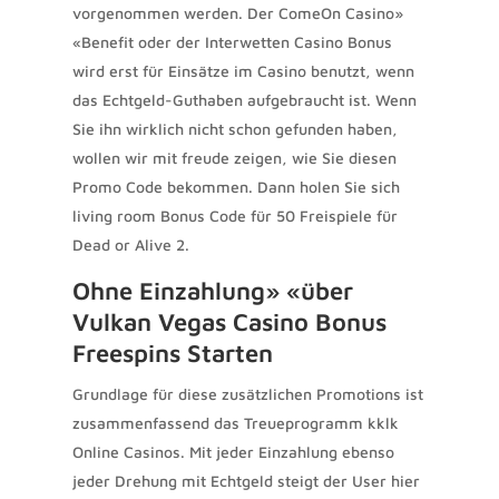
vorgenommen werden. Der ComeOn Casino»
«Benefit oder der Interwetten Casino Bonus
wird erst für Einsätze im Casino benutzt, wenn
das Echtgeld-Guthaben aufgebraucht ist. Wenn
Sie ihn wirklich nicht schon gefunden haben,
wollen wir mit freude zeigen, wie Sie diesen
Promo Code bekommen. Dann holen Sie sich
living room Bonus Code für 50 Freispiele für
Dead or Alive 2.
Ohne Einzahlung» «über
Vulkan Vegas Casino Bonus
Freespins Starten
Grundlage für diese zusätzlichen Promotions ist
zusammenfassend das Treueprogramm kklk
Online Casinos. Mit jeder Einzahlung ebenso
jeder Drehung mit Echtgeld steigt der User hier