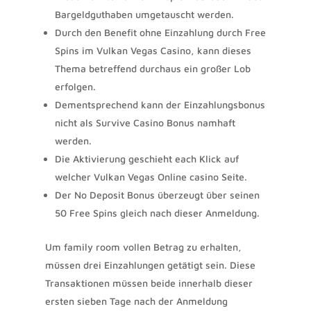
Bargeldguthaben umgetauscht werden.
Durch den Benefit ohne Einzahlung durch Free
Spins im Vulkan Vegas Casino, kann dieses
Thema betreffend durchaus ein großer Lob
erfolgen.
Dementsprechend kann der Einzahlungsbonus
nicht als Survive Casino Bonus namhaft
werden.
Die Aktivierung geschieht each Klick auf
welcher Vulkan Vegas Online casino Seite.
Der No Deposit Bonus überzeugt über seinen
50 Free Spins gleich nach dieser Anmeldung.
Um family room vollen Betrag zu erhalten,
müssen drei Einzahlungen getätigt sein. Diese
Transaktionen müssen beide innerhalb dieser
ersten sieben Tage nach der Anmeldung