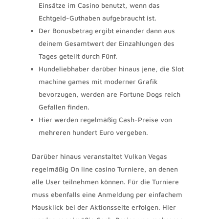
Einsätze im Casino benutzt, wenn das
Echtgeld-Guthaben aufgebraucht ist.
Der Bonusbetrag ergibt einander dann aus
deinem Gesamtwert der Einzahlungen des
Tages geteilt durch Fünf.
Hundeliebhaber darüber hinaus jene, die Slot
machine games mit moderner Grafik
bevorzugen, werden are Fortune Dogs reich
Gefallen finden.
Hier werden regelmäßig Cash-Preise von
mehreren hundert Euro vergeben.
Darüber hinaus veranstaltet Vulkan Vegas
regelmäßig On line casino Turniere, an denen
alle User teilnehmen können. Für die Turniere
muss ebenfalls eine Anmeldung per einfachem
Mausklick bei der Aktionsseite erfolgen. Hier