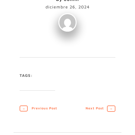
diciembre 26, 2024
TAGS:
←
Previous Post
Next Post
→