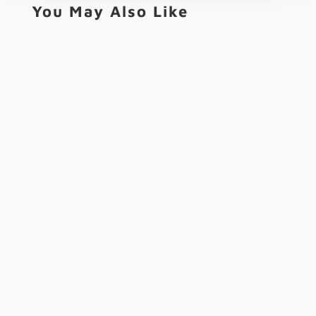
You May Also Like
"vulkanvegas 50 Free Spins: Wykorzystaj Je, Aby
Wygrać!Content💰 Zaproś Znajomych Do Gry Watts
Betonred I Odbierz Do...