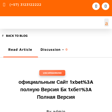

(+57) 3123122222
BACK TO BLOG
Read Article
Discussion –
0
UNCATEGORIZED
официальным Сайт 1xbet%3A
полную Версия Бк 1хбет%3A
Полная Версия
By
admin