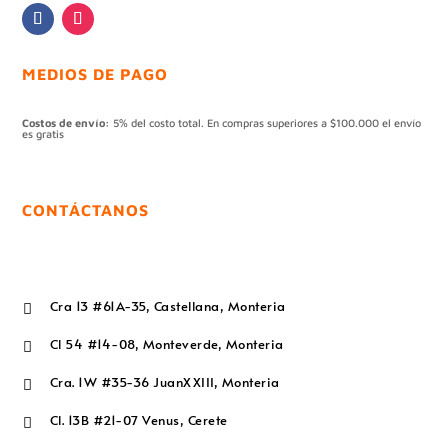
MEDIOS DE PAGO
Costos de envío:
5% del costo total. En compras superiores a $100.000 el envío
es gratis
CONTÁCTANOS
Cra 13 #61A-35, Castellana, Monteria

Cl 54 #14-08, Monteverde, Monteria

Cra. 1W #35-36 JuanXXIII, Monteria

Cl. 13B #21-07 Venus, Cerete
