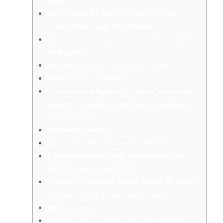
2024
Est-ce Légal De Jouer En Allant Sur Un
Casino Sobre Ligne En Portugal?
Top Twelve Des Nouveaux Casinos Canadiens
En Octobre
Mon Annonce Sur Talismania Casino
Notre Avis Sur Simsinos
Comment Des Équipes De Daniel Kretinsky
Se Sont Préparées À Prendre La Direction
Sobre Casino
Talismania Casino
Betclic: The Roi Des London Sportifs
À Quelle Fréquence Des Plateformes Sont
Ajoutées Sur Ce Guideline?
Trouver Un Nouveau Online Casino En Ligne
Français – Mise À Jour Hebdomadaire!
Jeux Tiki Taka
Derniers Avis En Allant Sur Les Nouveaux