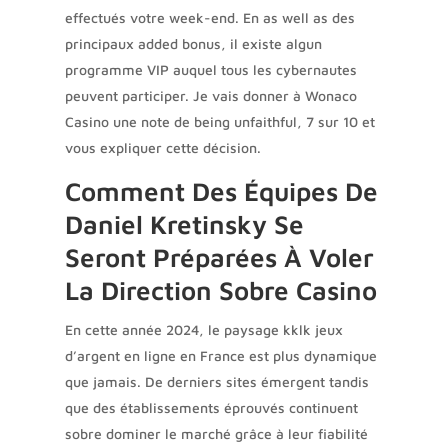
effectués votre week-end. En as well as des
principaux added bonus, il existe algun
programme VIP auquel tous les cybernautes
peuvent participer. Je vais donner à Wonaco
Casino une note de being unfaithful, 7 sur 10 et
vous expliquer cette décision.
Comment Des Équipes De
Daniel Kretinsky Se
Seront Préparées À Voler
La Direction Sobre Casino
En cette année 2024, le paysage kklk jeux
d’argent en ligne en France est plus dynamique
que jamais. De derniers sites émergent tandis
que des établissements éprouvés continuent
sobre dominer le marché grâce à leur fiabilité