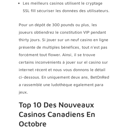
Les meilleurs casinos utilisent le cryptage
SSL fill sécuriser les données des utilisateurs.
Pour un dépôt de 300 pounds ou plus, les
joueurs obtiendrez le constitution VIP pendant
thirty jours. Si jouer sur un neuf casino en ligne
présente de multiples bénéfices, tout n’est pas
forcément tout flower. Ainsi, il se trouve
certains inconvénients à jouer sur el casino sur
internet récent et nous vous donnons le détail
ci-dessous. En uniquement deux ans, BetOnRed
a rassemblé une ludothèque egalement para
jeux.
Top 10 Des Nouveaux
Casinos Canadiens En
Octobre