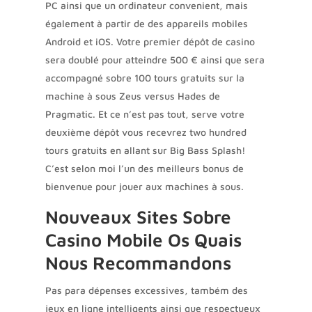
PC ainsi que un ordinateur convenient, mais
également à partir de des appareils mobiles
Android et iOS. Votre premier dépôt de casino
sera doublé pour atteindre 500 € ainsi que sera
accompagné sobre 100 tours gratuits sur la
machine à sous Zeus versus Hades de
Pragmatic. Et ce n’est pas tout, serve votre
deuxième dépôt vous recevrez two hundred
tours gratuits en allant sur Big Bass Splash!
C’est selon moi l’un des meilleurs bonus de
bienvenue pour jouer aux machines à sous.
Nouveaux Sites Sobre
Casino Mobile Os Quais
Nous Recommandons
Pas para dépenses excessives, também des
jeux en ligne intelligents ainsi que respectueux