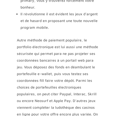
primary, vous y trouverez forcément votre
bonheur.
Il révolutionne il est évident les jeux d’argent
et de hasard en proposant une toute nouvelle
program mobile.
Autre méthode de paiement populaire, le
portfolio électronique est lui aussi une méthode
sécurisée qui permet para ne pas projeter ses
coordonnées bancaires à un portail web para
jeu. Vous déposez des fonds en déambulant le
portefeuille e-wallet, puis vous testez ses
coordonnées fill faire votre dépôt. Parmi les
choices de portefeuilles électroniques
populaires, on peut citer Paypal, Interac, Skrill
ou encore Neosurf et Apple Pay. D’autres jeux
viennent compléter la ludothèque des casinos
en ligne pour votre offre encore plus variée. On