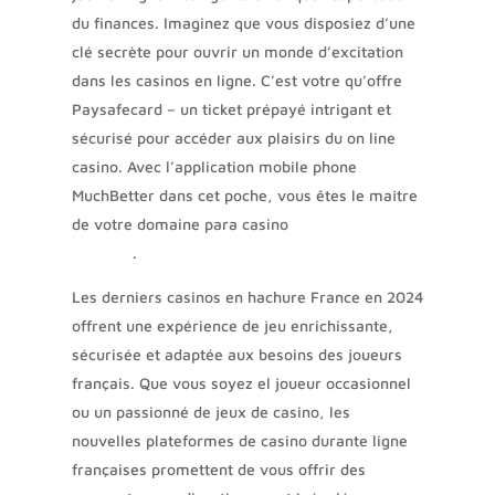
du finances. Imaginez que vous disposiez d’une
clé secrète pour ouvrir un monde d’excitation
dans les casinos en ligne. C’est votre qu’offre
Paysafecard – un ticket prépayé intrigant et
sécurisé pour accéder aux plaisirs du on line
casino. Avec l’application mobile phone
MuchBetter dans cet poche, vous êtes le maître
de votre domaine para casino
nouveau casino
francais
.
Les derniers casinos en hachure France en 2024
offrent une expérience de jeu enrichissante,
sécurisée et adaptée aux besoins des joueurs
français. Que vous soyez el joueur occasionnel
ou un passionné de jeux de casino, les
nouvelles plateformes de casino durante ligne
françaises promettent de vous offrir des