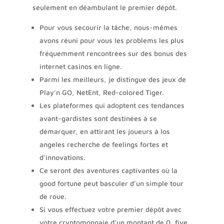
seulement en déambulant le premier dépôt.
Pour vous secourir la tâche, nous-mêmes
avons réuni pour vous les problems les plus
fréquemment rencontrées sur des bonus des
internet casinos en ligne.
Parmi les meilleurs, je distingue des jeux de
Play’n GO, NetEnt, Red-colored Tiger.
Les plateformes qui adoptent ces tendances
avant-gardistes sont destinées à se
démarquer, en attirant les joueurs à los
angeles recherche de feelings fortes et
d’innovations.
Ce seront des aventures captivantes où la
good fortune peut basculer d’un simple tour
de roue.
Si vous effectuez votre premier dépôt avec
votre cryptomonnaie d’un montant de 0, five