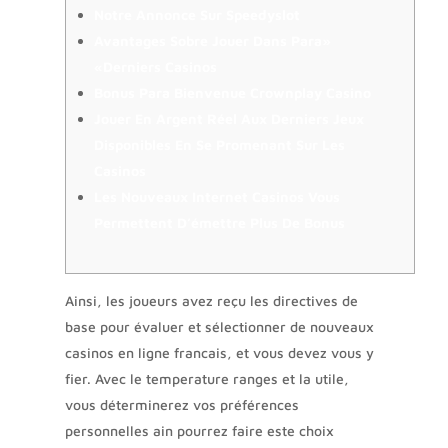
Notre Annonce Sur Speedyslot
Avantages Sobre Jouer Dans Para»
«Derniers Casinos
Bonus Para Bienvenue Crownplay Casino
Jouer En Argent Réel Aux Derniers Jeux
Disponibles En Se Promenant Sur Les
Casinos
Les Nouveaux Internet Casinos Vous
Permettent D’émettre Plus De Bonus
Ainsi, les joueurs avez reçu les directives de
base pour évaluer et sélectionner de nouveaux
casinos en ligne francais, et vous devez vous y
fier. Avec le temperature ranges et la utile,
vous déterminerez vos préférences
personnelles ain pourrez faire este choix