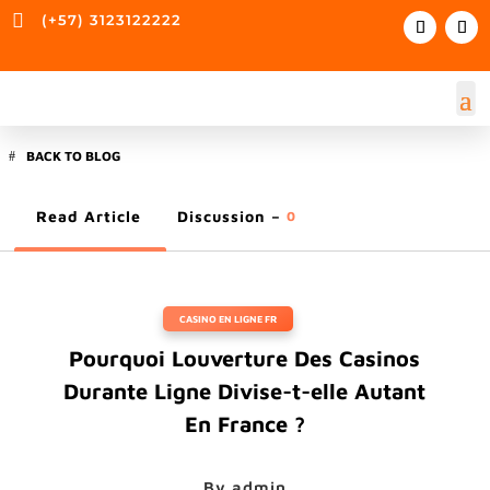

(+57) 3123122222
BACK TO BLOG
Read Article
Discussion –
0
CASINO EN LIGNE FR
Pourquoi Louverture Des Casinos
Durante Ligne Divise-t-elle Autant
En France ?
By
admin