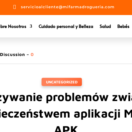

servicioalcliente@mifarmadrogueria.com
bre Nosotros
Cuidado personal y Belleza
Salud
Bebés
Discussion –
0
UNCATEGORIZED
zywanie problemów zwi
ieczeństwem aplikacji 
APK