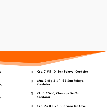
a,
Cra. 7 #5-10, San Pelayo, Cordoba

Mnz 2 dig 2 #4-68 San Pelayo,

e,
Cordoba
Cl. 15 #5-16, Cienaga De Oro,

,
Cordoba
Cra. 23 #5-24, Cienaga De Oro,
