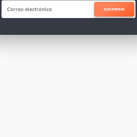
SUSCRIBIRSE
by Wygrać!Content💰 Zaproś Znajomych Do Gry Watts Betonred I Odbierz D