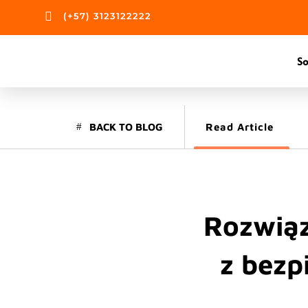

(+57) 3123122222
So
BACK TO BLOG
Read Article
Rozwią
z bezp