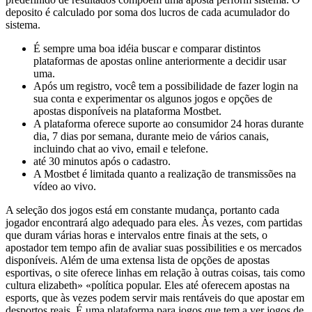
deposito é calculado por soma dos lucros de cada acumulador do
sistema.
É sempre uma boa idéia buscar e comparar distintos
plataformas de apostas online anteriormente a decidir usar
uma.
Após um registro, você tem a possibilidade de fazer login na
sua conta e experimentar os algunos jogos e opções de
apostas disponíveis na plataforma Mostbet.
A plataforma oferece suporte ao consumidor 24 horas durante
dia, 7 dias por semana, durante meio de vários canais,
incluindo chat ao vivo, email e telefone.
até 30 minutos após o cadastro.
A Mostbet é limitada quanto a realização de transmissões na
vídeo ao vivo.
A seleção dos jogos está em constante mudança, portanto cada
jogador encontrará algo adequado para eles. Às vezes, com partidas
que duram várias horas e intervalos entre finais at the sets, o
apostador tem tempo afin de avaliar suas possibilities e os mercados
disponíveis. Além de uma extensa lista de opções de apostas
esportivas, o site oferece linhas em relação à outras coisas, tais como
cultura elizabeth» «política popular. Eles até oferecem apostas na
esports, que às vezes podem servir mais rentáveis do que apostar em
desportos reais. É uma plataforma para jogos que tem a ver jogos de