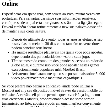
Online
Experiências em speed real, com sellers ao vivo, muitas vezes em
português. Para salvaguardar since suas informações sensíveis,
certifique-se de o qual está a originarse sessão numa ligação segura.
Deverá também alterar rotineiramente a new sua palavra-passe afin
de manter a sua conta segura.
Depois do ultimate do evento, todas as apostas efetuadas são
resolvidas no meio de 30 dias como também os vencedores
podem concluir seus lucros.
Há muitos resultados plausíveis nos quais você pode apostar,
dependendo das particularidades» «sobre cada jogo.
Têm se mostrado como um dos grandes sucessos ao redor do
globo atual, e durante isso você pode apostar nestes games
excepcionalmente populares mhh Mostbet Brasil.
Avisaremos imediatamente que o site possui mais sobre 5. 000
video poker machines e máquinas caça-níqueis.
Se você prefere não baixar o aplicativo, ainda pode utilizar o
Mostbet not any seu dispositivo móvel através da versão mobile do
web-site. A versão cell phone permite que» «você faça login com
suas credenciais oficiais, proporcionando acesso some sort of
transmissão ao listo, apostas e odds em uma interface conveniente.