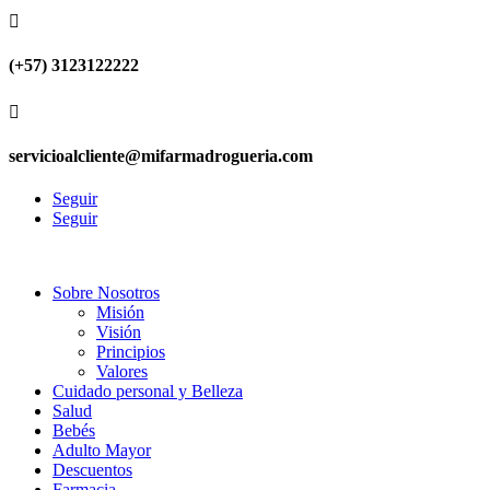

(+57) 3123122222

servicioalcliente@mifarmadrogueria.com
Seguir
Seguir
Sobre Nosotros
Misión
Visión
Principios
Valores
Cuidado personal y Belleza
Salud
Bebés
Adulto Mayor
Descuentos
Farmacia