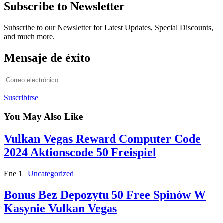
Subscribe to Newsletter
Subscribe to our Newsletter for Latest Updates, Special Discounts,
and much more.
Mensaje de éxito
Suscribirse
You May Also Like
Vulkan Vegas Reward Computer Code
2024 Aktionscode 50 Freispiel
Ene 1
|
Uncategorized
Bonus Bez Depozytu 50 Free Spinów W
Kasynie Vulkan Vegas