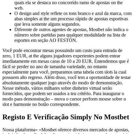
quais ela se destaca no concorrido ramo de apostas on the
web.
O design and style reflete os tons branco e azul da marca, com
abas simples at the um processo rápido de apostas esportivas
que leva somente alguns segundos.
Diferente de outros agentes de apostas, Mostbet não indica o
número sobre partidas para qualquer modalidade na lista de
esportes em seção AO FESTÓN.
Você pode encontrar mesas possuindo um custo para entrada de
zero, 1 EUR, at the alguns jogadores experientes podem entrar
imediatamente em mesas caras de 10 a 20 EUR. Entendemos que é
fácil se perder no ano de tamanha variedade, no entanto
especialmente para você, preparamos uma tabela com slots la cual
possuem alto regreso. Além disso, você tem a oportunidade de testar
absolutamente qualquer jogo através do modo de demonstração.
Nesse método, vários milhares sobre dinheiro virtual serão
fornecidos, que podem ser usados a teu critério. Para inaugurar o
modo para demonstração – mova o cursor perform mouse sobre u
slot e harmonie no botão correspondente.
Registo E Verificação Simply No Mostbet
Nossa plataforma» «Mostbet oferece diversos mercados de apostas,