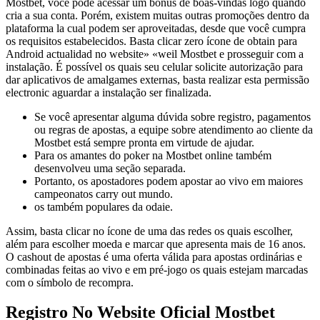
Mostbet, você pode acessar um bônus de boas-vindas logo quando
cria a sua conta. Porém, existem muitas outras promoções dentro da
plataforma la cual podem ser aproveitadas, desde que você cumpra
os requisitos estabelecidos. Basta clicar zero ícone de obtain para
Android actualidad no website» «weil Mostbet e prosseguir com a
instalação. É possível os quais seu celular solicite autorização para
dar aplicativos de amalgames externas, basta realizar esta permissão
electronic aguardar a instalação ser finalizada.
Se você apresentar alguma dúvida sobre registro, pagamentos
ou regras de apostas, a equipe sobre atendimento ao cliente da
Mostbet está sempre pronta em virtude de ajudar.
Para os amantes do poker na Mostbet online também
desenvolveu uma seção separada.
Portanto, os apostadores podem apostar ao vivo em maiores
campeonatos carry out mundo.
os também populares da odaie.
Assim, basta clicar no ícone de uma das redes os quais escolher,
além para escolher moeda e marcar que apresenta mais de 16 anos.
O cashout de apostas é uma oferta válida para apostas ordinárias e
combinadas feitas ao vivo e em pré-jogo os quais estejam marcadas
com o símbolo de recompra.
Registro No Website Oficial Mostbet