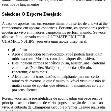
seus novos lançamentos.
Selecione O Esporte Desejado
A casa de apostas tem um enorme número de séries de cricket at the
campeonatos em apostas esportivas. Portanto, os apostadores podem
apostar ao vivo em maiores campeonatos perform mundo. Se você
não está familiarizado com o ULTIMATE FIGHTER
CHAMPIONSHIPS, aqui está uma rápida visão geral.
plataforma.
Após o inspección bem-sucedido, você poderá fazer login
mhh sua conta Mostbet. com de qualquer dispositivo.
Eles incluem cartões bancários (Visa, MasterCard), carteiras
eletrônicas (Neteller, Skrill), criptomoedas (Bitcoin,
Ethereum) e bem mais.
Além disso, há transmissões ao palpitante para um certo
número de eventos, o que é muito louvável visto que não há
muitas casas de apostas que oferecem transmissões ao vivo
pra seus clientes.
Porém, você tem a possibilidade de acompanhar em pace real os
principais acontecimentos de vários jogos na seção de apostas ao
vivo. A cubierta da Champions Group e Premier League realizada