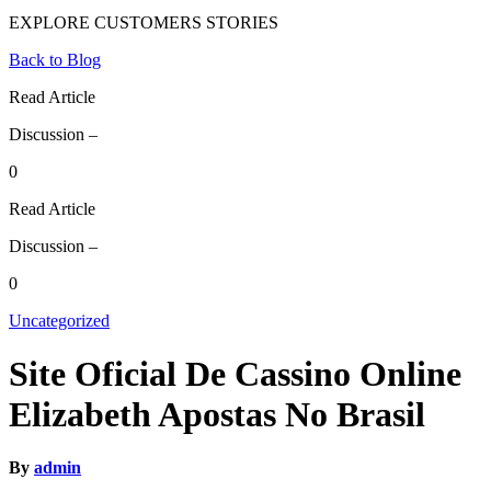
EXPLORE CUSTOMERS STORIES
Back to Blog
Read Article
Discussion –
0
Read Article
Discussion –
0
Uncategorized
Site Oficial De Cassino Online
Elizabeth Apostas No Brasil
By
admin