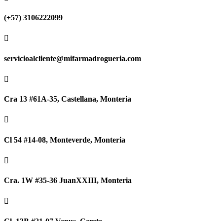
(+57) 3106222099

servicioalcliente@mifarmadrogueria.com

Cra 13 #61A-35, Castellana, Monteria

Cl 54 #14-08, Monteverde, Monteria

Cra. 1W #35-36 JuanXXIII, Monteria
