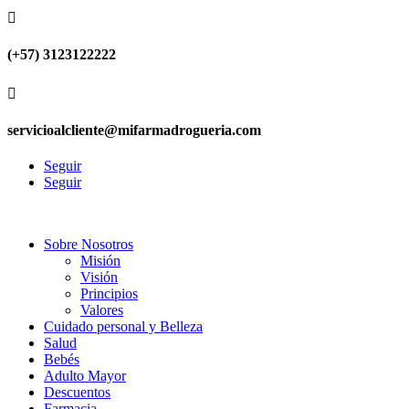

(+57) 3123122222

servicioalcliente@mifarmadrogueria.com
Seguir
Seguir
Sobre Nosotros
Misión
Visión
Principios
Valores
Cuidado personal y Belleza
Salud
Bebés
Adulto Mayor
Descuentos
Farmacia